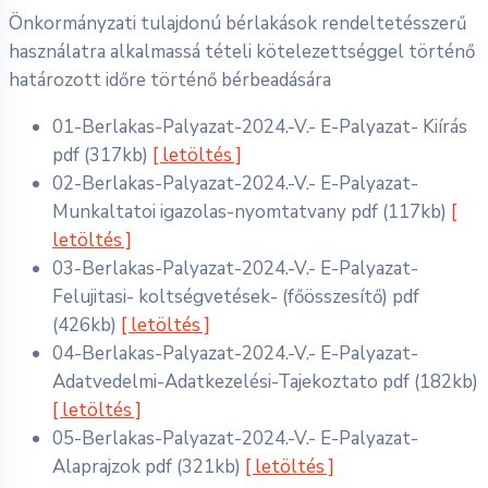
Önkormányzati tulajdonú bérlakások rendeltetésszerű
használatra alkalmassá tételi kötelezettséggel történő
határozott időre történő bérbeadására
01-Berlakas-Palyazat-2024.-V.- E-Palyazat- Kiírás
pdf
(317kb)
[ letöltés ]
02-Berlakas-Palyazat-2024.-V.- E-Palyazat-
Munkaltatoi igazolas-nyomtatvany
pdf
(117kb)
[
letöltés ]
03-Berlakas-Palyazat-2024.-V.- E-Palyazat-
Felujitasi- koltségvetések- (főösszesítő)
pdf
(426kb)
[ letöltés ]
04-Berlakas-Palyazat-2024.-V.- E-Palyazat-
Adatvedelmi-Adatkezelési-Tajekoztato
pdf
(182kb)
[ letöltés ]
05-Berlakas-Palyazat-2024.-V.- E-Palyazat-
Alaprajzok
pdf
(321kb)
[ letöltés ]