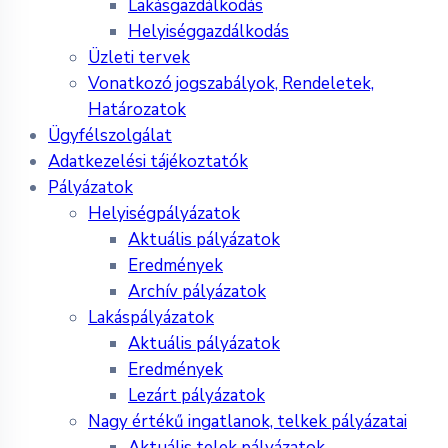
Lakásgazdálkodás
Helyiséggazdálkodás
Üzleti tervek
Vonatkozó jogszabályok, Rendeletek,
Határozatok
Ügyfélszolgálat
Adatkezelési tájékoztatók
Pályázatok
Helyiségpályázatok
Aktuális pályázatok
Eredmények
Archív pályázatok
Lakáspályázatok
Aktuális pályázatok
Eredmények
Lezárt pályázatok
Nagy értékű ingatlanok, telkek pályázatai
Aktuális telek pályázatok