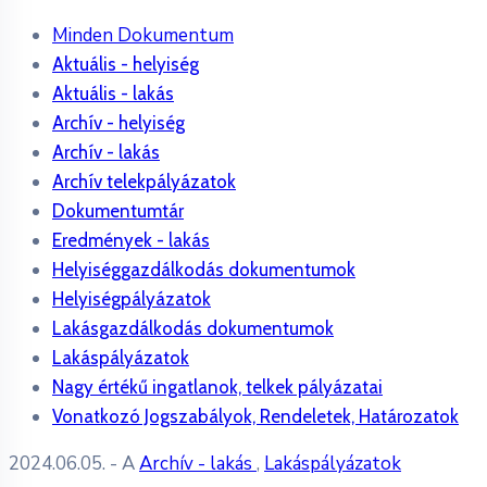
Minden Dokumentum
Aktuális - helyiség
Aktuális - lakás
Archív - helyiség
Archív - lakás
Archív telekpályázatok
Dokumentumtár
Eredmények - lakás
Helyiséggazdálkodás dokumentumok
Helyiségpályázatok
Lakásgazdálkodás dokumentumok
Lakáspályázatok
Nagy értékű ingatlanok, telkek pályázatai
Vonatkozó Jogszabályok, Rendeletek, Határozatok
2024.06.05.
- A
Archív - lakás
,
Lakáspályázatok